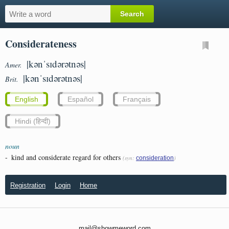
Considerateness
|kənˈsɪdərətnəs|
Amer.
|kənˈsɪdərətnəs|
Brit.
English
Español
Français
Hindi (हिन्दी)
noun
-
kind and considerate regard for others
(syn:
)
consideration
Registration
Login
Home
mail@showmeword.com