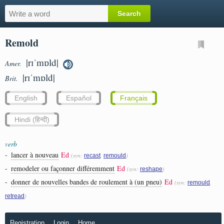
Remold
|rɪˈmɒld|
Amer.
|rɪˈmɒld|
Brit.
English
Español
Français
Hindi (हिन्दी)
verb
-
lancer à nouveau
Ed
(syn:
,
)
recast
remould
-
remodeler ou façonner différemment
Ed
(syn:
)
reshape
-
donner de nouvelles bandes de roulement à (un pneu)
Ed
(syn:
,
remould
)
retread
Registration
Login
Home