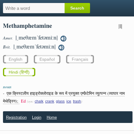
Methamphetamine
|ˌmeθæmˈfetəmiːn|
Amer.
|ˌmeθæmˈfetəmiːn|
Brit.
English
Español
Français
Hindi (हिन्दी)
noun
-
एक क्रिस्टलीय हाइड्रोक्लोराइड के रूप में प्रयुक्त एम्फ़ैटेमिन व्युत्पन्न (व्यापार नाम
मेथेड्रिन);
Ed
(syn:
,
,
,
,
)
chalk
crank
glass
ice
trash
Registration
Login
Home