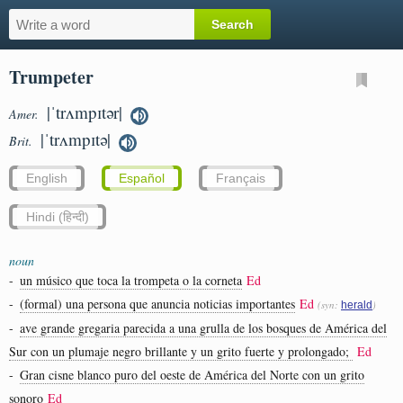
Trumpeter
|ˈtrʌmpɪtər|
Amer.
|ˈtrʌmpɪtə|
Brit.
English
Español
Français
Hindi (हिन्दी)
noun
-
un músico que toca la trompeta o la corneta
Ed
-
(formal) una persona que anuncia noticias importantes
Ed
(syn:
)
herald
-
ave grande gregaria parecida a una grulla de los bosques de América del
Sur con un plumaje negro brillante y un grito fuerte y prolongado;
Ed
-
Gran cisne blanco puro del oeste de América del Norte con un grito
sonoro
Ed