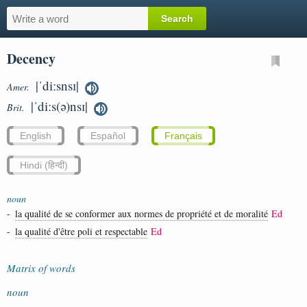
Decency
|ˈdiːsnsɪ|
Amer.
|ˈdiːs(ə)nsɪ|
Brit.
English
Español
Français
Hindi (हिन्दी)
noun
-
la qualité de se conformer aux normes de propriété et de moralité
Ed
-
la qualité d'être poli et respectable
Ed
Matrix of words
noun