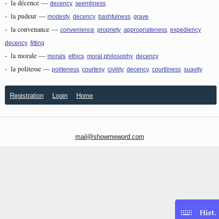
-
la décence
—
,
decency
seemliness
-
la pudeur
—
,
,
,
modesty
decency
bashfulness
grave
-
la convenance
—
,
,
,
,
convenience
propriety
appropriateness
expediency
,
decency
fitting
-
la morale
—
,
,
,
morals
ethics
moral philosophy
decency
-
la politesse
—
,
,
,
,
,
politeness
courtesy
civility
decency
courtliness
suavity
Registration
Login
Home
mail@showmeword.com