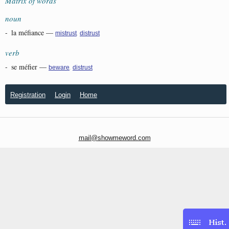
Matrix of words
noun
-
la méfiance
—
,
mistrust
distrust
verb
-
se méfier
—
,
beware
distrust
Registration
Login
Home
mail@showmeword.com