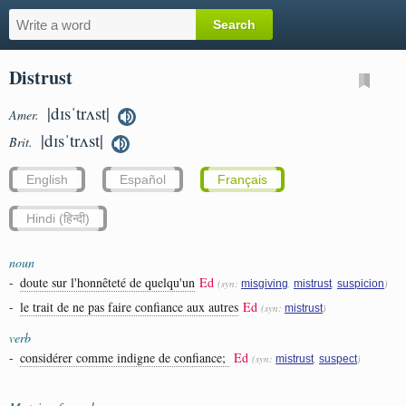
Distrust
|dɪsˈtrʌst|
Amer.
|dɪsˈtrʌst|
Brit.
English
Español
Français
Hindi (हिन्दी)
noun
-
doute sur l'honnêteté de quelqu'un
Ed
(syn:
,
,
)
misgiving
mistrust
suspicion
-
le trait de ne pas faire confiance aux autres
Ed
(syn:
)
mistrust
verb
-
considérer comme indigne de confiance;
Ed
(syn:
,
)
mistrust
suspect