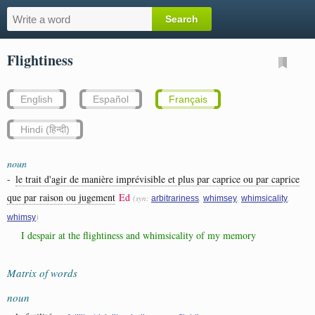
Flightiness
English
Español
Français
Hindi (हिन्दी)
noun
-
le trait d'agir de manière imprévisible et plus par caprice ou par caprice
que par raison ou jugement
Ed
(syn:
,
,
,
arbitrariness
whimsey
whimsicality
)
whimsy
I despair at the flightiness and whimsicality of my memory
Matrix of words
noun