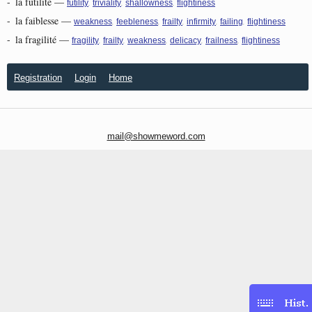
-
la futilité
—
,
,
,
futility
triviality
shallowness
flightiness
-
la faiblesse
—
,
,
,
,
,
weakness
feebleness
frailty
infirmity
failing
flightiness
-
la fragilité
—
,
,
,
,
,
fragility
frailty
weakness
delicacy
frailness
flightiness
Registration
Login
Home
mail@showmeword.com