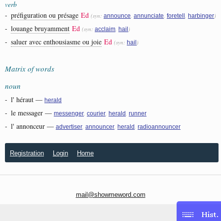
verb
-
préfiguration ou présage
Ed
(syn:
,
,
,
)
announce
annunciate
foretell
harbinger
-
louange bruyamment
Ed
(syn:
,
)
acclaim
hail
-
saluer avec enthousiasme ou joie
Ed
(syn:
)
hail
Matrix of words
noun
-
l' héraut
—
herald
-
le messager
—
,
,
,
messenger
courier
herald
runner
-
l' annonceur
—
,
,
,
advertiser
announcer
herald
radioannouncer
Registration
Login
Home
mail@showmeword.com