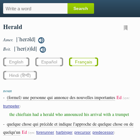
Herald
|ˈherəld|
Amer.
|ˈher(ə)ld|
Brit.
English
Español
Français
Hindi (हिन्दी)
noun
-
(formel) une personne qui annonce des nouvelles importantes
Ed
(syn:
)
trumpeter
the chieftain had a herald who announced his arrival with a trumpet
-
quelque chose qui précède et indique l'approche de quelque chose ou de
quelqu'un
Ed
(syn:
,
,
,
)
forerunner
harbinger
precursor
predecessor