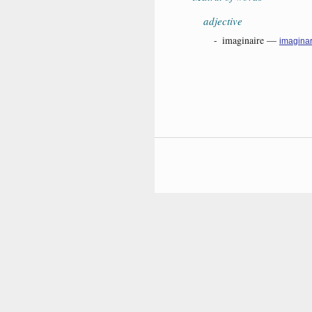
adjective
-
imaginaire
—
imagina