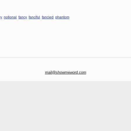
,
,
,
,
,
ry
notional
fancy
fanciful
fancied
phantom
mail@showmeword.com