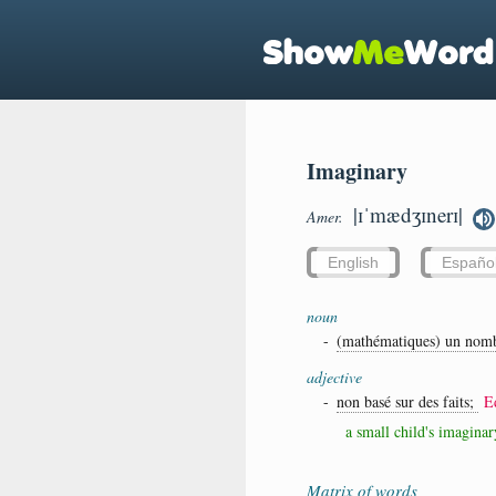
Imaginary
|ɪˈmædʒɪnerɪ|
Amer.
English
Españo
noun
-
(mathématiques) un nombre
adjective
-
non basé sur des faits;
E
a small child's imaginar
Matrix of words