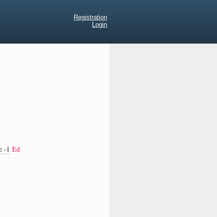
Registration
Login
e -1
Ed