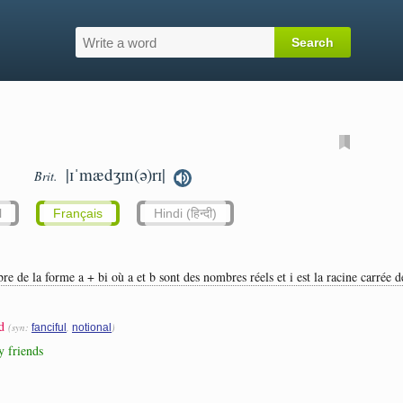
|ɪˈmædʒɪn(ə)rɪ|
Brit.
l
Français
Hindi (हिन्दी)
 de la forme a + bi où a et b sont des nombres réels et i est la racine carrée d
d
(syn:
,
)
fanciful
notional
y friends