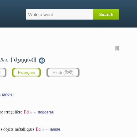
|ˈdʒɪŋɡ(ə)l|
Brit.
l
Français
Hindi (हिन्दी)
n:
)
jangle
e irrégulière
Ed
(syn:
)
doggerel
s objets métalliques
Ed
(syn:
)
jangle