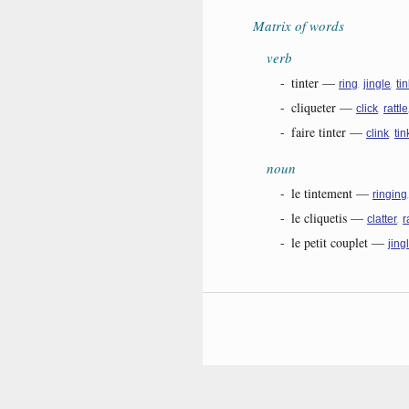
Matrix of words
verb
-
tinter
—
,
,
ring
jingle
ti
-
cliqueter
—
,
click
rattle
-
faire tinter
—
,
clink
tin
noun
-
le tintement
—
ringing
-
le cliquetis
—
,
clatter
r
-
le petit couplet
—
jing