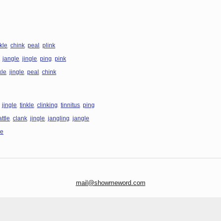
,
,
,
nkle
chink
peal
plink
,
,
,
,
jangle
jingle
ping
pink
,
,
,
kle
jingle
peal
chink
,
,
,
,
,
jingle
tinkle
clinking
tinnitus
ping
,
,
,
,
attle
clank
jingle
jangling
jangle
le
mail@showmeword.com