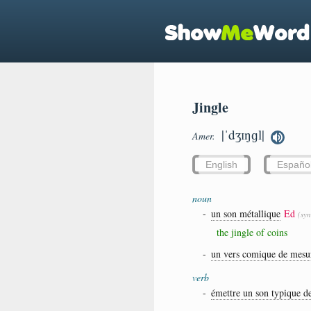
Jingle
|ˈdʒɪŋɡl|
Amer.
English
Españo
noun
-
un son métallique
Ed
(sy
the jingle of coins
-
un vers comique de mesur
verb
-
émettre un son typique de