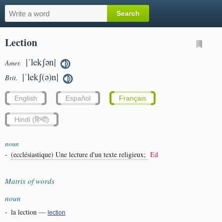
Lection
|ˈlekʃən|
Amer.
|ˈlekʃ(ə)n|
Brit.
English
Español
Français
Hindi (हिन्दी)
noun
-
(ecclésiastique) Une lecture d'un texte religieux;
Ed
Matrix of words
noun
-
la lection
—
lection