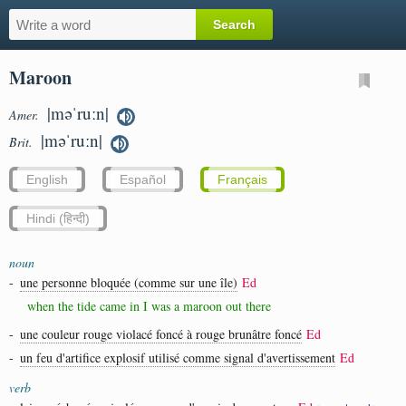
Maroon
|məˈruːn|
Amer.
|məˈruːn|
Brit.
English
Español
Français
Hindi (हिन्दी)
noun
-
une personne bloquée (comme sur une île)
Ed
when the tide came in I was a maroon out there
-
une couleur rouge violacé foncé à rouge brunâtre foncé
Ed
-
un feu d'artifice explosif utilisé comme signal d'avertissement
Ed
verb