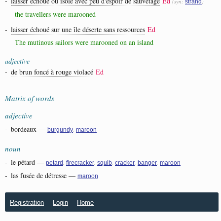
-
laisser échoué ou isolé avec peu d'espoir de sauvetage
Ed
(syn:
)
strand
the travellers were marooned
-
laisser échoué sur une île déserte sans ressources
Ed
The mutinous sailors were marooned on an island
adjective
-
de brun foncé à rouge violacé
Ed
Matrix of words
adjective
-
bordeaux
—
,
burgundy
maroon
noun
-
le pétard
—
,
,
,
,
,
petard
firecracker
squib
cracker
banger
maroon
-
las fusée de détresse
—
maroon
Registration
Login
Home