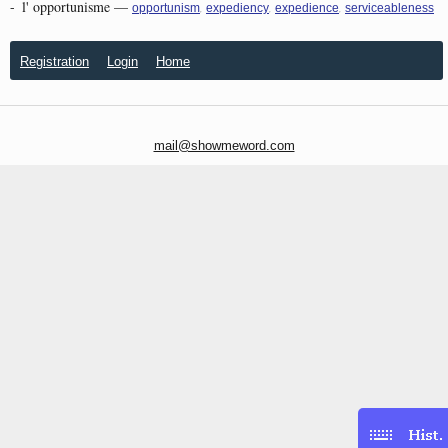
-
l' opportunisme
—
,
,
,
opportunism
expediency
expedience
serviceableness
Registration
Login
Home
mail@showmeword.com