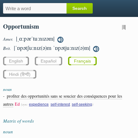
Opportunism
|ˌɑːpərˈtuːnɪzəm|
Amer.
|ˈɒpətʃuːnɪz(ə)m ˈɒpətjuːnɪz(ə)m|
Brit.
English
Español
Français
Hindi (हिन्दी)
noun
-
profiter des opportunités sans se soucier des conséquences pour les
autres
Ed
(syn:
,
,
)
expedience
self-interest
self-seeking
Matrix of words
noun