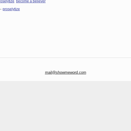
,
roselytize
become a believer
—
proselytize
mail@showmeword.com