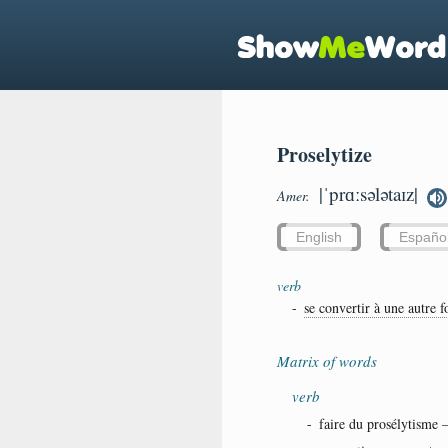
Proselytize
|ˈprɑːsələtaɪz|
Amer.
English
Españo
verb
-
se convertir à une autre f
Matrix of words
verb
-
faire du prosélytisme