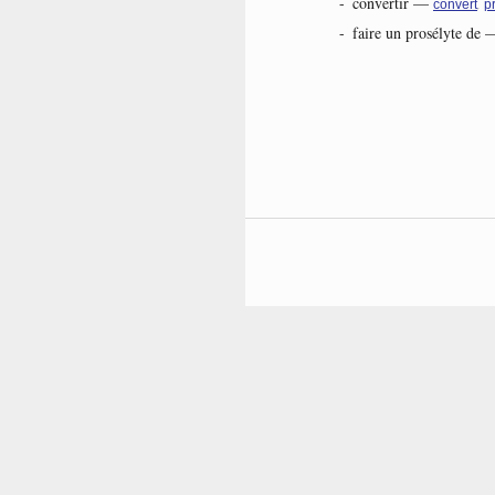
-
convertir
—
,
convert
p
-
faire un prosélyte de