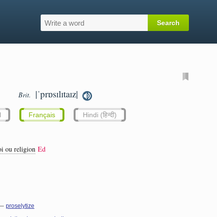
|ˈprɒsɪlɪtaɪz|
Brit.
l
Français
Hindi (हिन्दी)
oi ou religion
Ed
—
proselytize