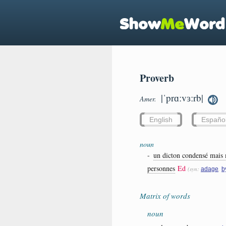
Proverb
|ˈprɑːvɜːrb|
Amer.
English
Españo
noun
-
un dicton condensé mais 
personnes
Ed
(syn:
,
adage
b
Matrix of words
noun