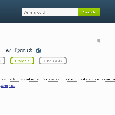
|ˈprɒvɜːb|
Brit.
l
Français
Hindi (हिन्दी)
mémorable incarnant un fait d'expérience important qui est considéré comme v
,
)
yword
saw