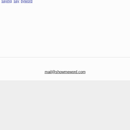
,
,
,
saying
say
byword
mail@showmeword.com