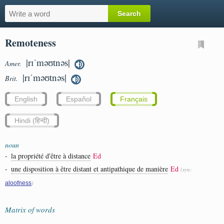
Remoteness
|rɪˈməʊtnəs|
Amer.
|rɪˈməʊtnəs|
Brit.
English
Español
Français
Hindi (हिन्दी)
noun
-
la propriété d'être à distance
Ed
-
une disposition à être distant et antipathique de manière
Ed
(syn:
)
aloofness
Matrix of words