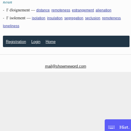
noun
-
l' éloignement
—
,
,
,
distance
remoteness
estrangement
alienation
-
l' isolement
—
,
,
,
,
,
isolation
insulation
segregation
seclusion
remoteness
loneliness
Registration
Login
Home
mail@showmeword.com