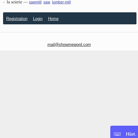
-
la scierie
—
,
,
sawmill
saw
lumber-mill
Registration
Login
Home
mail@showmeword.com