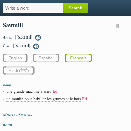
Sawmill
|ˈsɔːmɪl|
Amer.
|ˈsɔːmɪl|
Brit.
English
Español
Français
Hindi (हिन्दी)
noun
-
une grande machine à scier
Ed
-
un moulin pour habiller les grumes et le bois
Ed
Matrix of words
noun