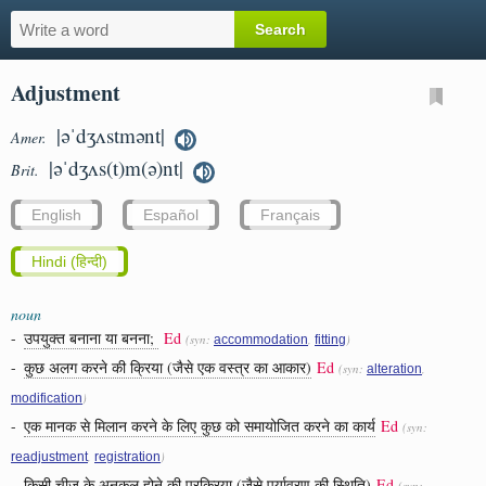
Adjustment
|əˈdʒʌstmənt|
Amer.
|əˈdʒʌs(t)m(ə)nt|
Brit.
English
Español
Français
Hindi (हिन्दी)
noun
-
उपयुक्त बनाना या बनना;
Ed
(syn:
,
)
accommodation
fitting
-
कुछ अलग करने की क्रिया (जैसे एक वस्त्र का आकार)
Ed
(syn:
,
alteration
)
modification
-
एक मानक से मिलान करने के लिए कुछ को समायोजित करने का कार्य
Ed
(syn:
,
)
readjustment
registration
-
किसी चीज़ के अनुकूल होने की प्रक्रिया (जैसे पर्यावरण की स्थिति)
Ed
(syn: