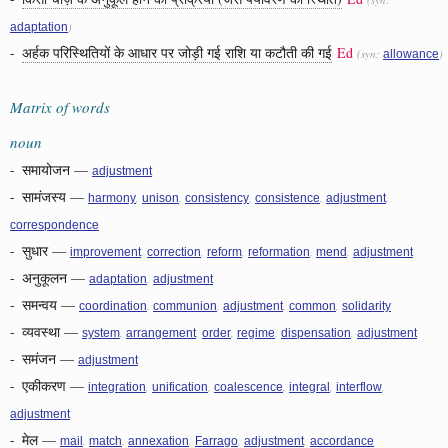
)
adaptation
-
अर्हक परिस्थितियों के आधार पर जोड़ी गई राशि या कटौती की गई
Ed
(syn:
)
allowance
Matrix of words
noun
-
समायोजन
—
adjustment
-
सामंजस्य
—
,
,
,
,
,
harmony
unison
consistency
consistence
adjustment
correspondence
-
सुधार
—
,
,
,
,
,
improvement
correction
reform
reformation
mend
adjustment
-
अनुकूलन
—
,
adaptation
adjustment
-
समन्वय
—
,
,
,
,
coordination
communion
adjustment
common
solidarity
-
व्यवस्था
—
,
,
,
,
,
system
arrangement
order
regime
dispensation
adjustment
-
समंजन
—
adjustment
-
एकीकरण
—
,
,
,
,
,
integration
unification
coalescence
integral
interflow
adjustment
-
मेल
—
,
,
,
,
,
mail
match
annexation
Farrago
adjustment
accordance