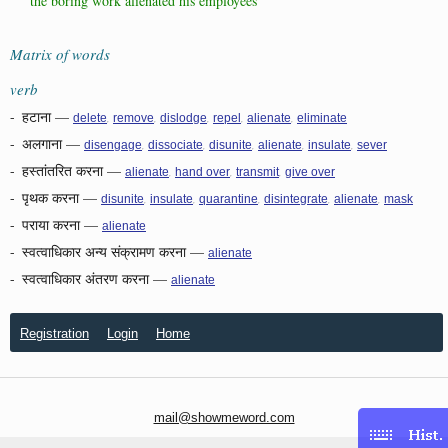
the boring work alienated his employees
Matrix of words
verb
-
हटाना
—
,
,
,
,
,
delete
remove
dislodge
repel
alienate
eliminate
-
अलगाना
—
,
,
,
,
,
disengage
dissociate
disunite
alienate
insulate
sever
-
हस्तांतरित करना
—
,
,
,
alienate
hand over
transmit
give over
-
पृथक करना
—
,
,
,
,
,
disunite
insulate
quarantine
disintegrate
alienate
mask
-
पराया करना
—
alienate
-
स्वत्वाधिकार अन्य संक्रामण करना
—
alienate
-
स्वत्वाधिकार अंतरण करना
—
alienate
Registration
Login
Home
mail@showmeword.com