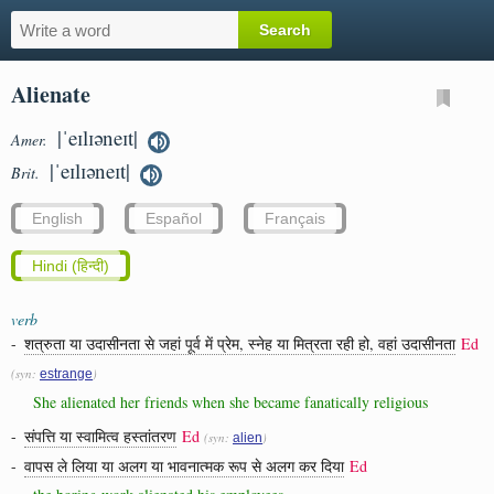
Alienate
|ˈeɪlɪəneɪt|
Amer.
|ˈeɪlɪəneɪt|
Brit.
English
Español
Français
Hindi (हिन्दी)
verb
-
शत्रुता या उदासीनता से जहां पूर्व में प्रेम, स्नेह या मित्रता रही हो, वहां उदासीनता
Ed
(syn:
)
estrange
She alienated her friends when she became fanatically religious
-
संपत्ति या स्वामित्व हस्तांतरण
Ed
(syn:
)
alien
-
वापस ले लिया या अलग या भावनात्मक रूप से अलग कर दिया
Ed