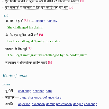
-
एक विशेष व्यक्ति के जूरर के रूप में चयन पर औपचारिक आपत्ति
Ed
-
एक पासवर्ड या पहचान के लिए एक संतरी द्वारा एक मांग
Ed
verb
-
अपवाद छोड़ दो
Ed
(syn:
,
)
dispute
gainsay
She challenged his claims
-
के लिए एक चुनौती जारी करें
Ed
Fischer challenged Spassky to a match
-
पहचान के लिए पूछें
Ed
The illegal immigrant was challenged by the border guard
-
न्यायालय में औपचारिक आपत्ति उठाएँ
Ed
Matrix of words
noun
-
चुनौती
—
,
,
challenge
defiance
dare
-
ललकार
—
,
,
,
gage
challenge
defiance
dare
-
आपत्ति
—
,
,
,
,
,
objection
exception
demur
protestation
danger
challenge