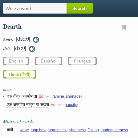
Dearth
|dɜːrθ|
Amer.
|dɜːθ|
Brit.
English
Español
Français
Hindi (हिन्दी)
noun
-
एक तीव्र अपर्याप्तता
Ed
(syn:
,
)
famine
shortage
-
एक अपर्याप्त मात्रा या संख्या
Ed
(syn:
)
paucity
Matrix of words
-
कमी
—
,
,
,
,
,
wane
loop hole
scarceness
shortness
Failing
inadequateness