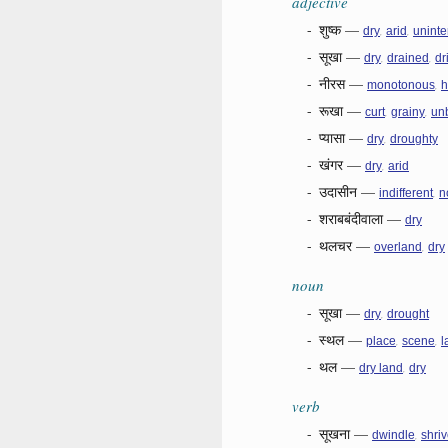
adjective
-
शुष्क
—
,
,
dry
arid
uninte
-
सूखा
—
,
,
dry
drained
dr
-
नीरस
—
,
monotonous
-
रूखा
—
,
,
curt
grainy
un
-
प्यासा
—
,
dry
droughty
-
खंगर
—
,
dry
arid
-
उदासीन
—
,
indifferent
n
-
शराबबंदीवाला
—
dry
-
थलचर
—
,
overland
dry
noun
-
सूखा
—
,
dry
drought
-
स्थल
—
,
,
place
scene
l
-
थल
—
,
dry land
dry
verb
-
सूखना
—
,
dwindle
shriv