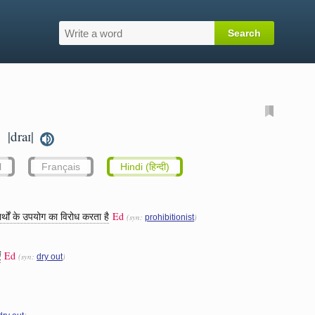
|draɪ|
t.
l
Français
Hindi (हिन्दी)
्थों के उपयोग का विरोध करता है
Ed
(syn:
)
prohibitionist
ं
Ed
(syn:
)
dry out