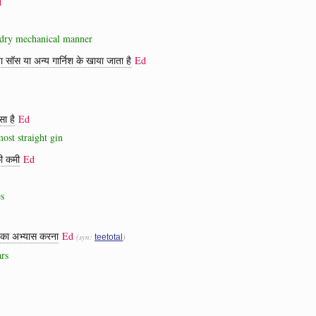
d
 a dry mechanical manner
सॉस या अन्य गार्निश के खाया जाता है
Ed
ा है
Ed
most straight gin
की कमी
Ed
es
यम का अभ्यास करना
Ed
(syn:
)
teetotal
ars