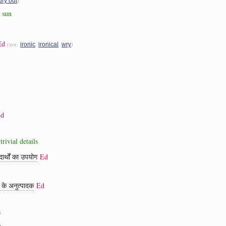
)
dry out
e sun
Ed
(syn:
,
,
)
ironic
ironical
wry
d
trivial details
ार्थों का उपयोग
Ed
ं के अनुत्पादक
Ed
s