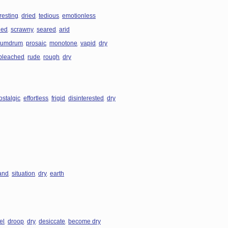
,
,
,
resting
dried
tedious
emotionless
,
,
,
ied
scrawny
seared
arid
,
,
,
,
humdrum
prosaic
monotone
vapid
dry
,
,
,
bleached
rude
rough
dry
,
,
,
,
ostalgic
effortless
frigid
disinterested
dry
,
,
,
and
situation
dry
earth
,
,
,
,
el
droop
dry
desiccate
become dry