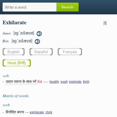
Exhilarate
|ɪɡˈzɪləreɪt|
Amer.
|ɪɡˈzɪləreɪt|
Brit.
English
Español
Français
Hindi (हिन्दी)
verb
-
उदात्त भावना के साथ भरें
Ed
(syn:
,
,
,
)
beatify
exalt
inebriate
thrill
Matrix of words
verb
-
विनोदित करना
—
,
exhilarate
chirk