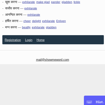
-
ख़ुश करना
—
,
,
,
,
exhilarate
make glad
pander
gladden
tickle
-
सजीव करना
—
exhilarate
-
आनन्दित करना
—
exhilarate
-
हर्षित करना
—
,
,
,
cheer
delight
exhilarate
Enliven
-
मग्न करना
—
,
,
beatify
exhilarate
gladden
Registration
Login
Home
mail@showmeword.com