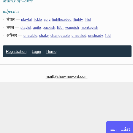
Matrix of words
adjective
-
चंचल
—
,
,
,
,
,
playful
fickle
spry
lightheaded
flighty
fitful
-
चपल
—
,
,
,
,
,
playful
agile
puckish
fitful
waggish
monkeyish
-
अस्थिर
—
,
,
,
,
,
unstable
shaky
changeable
unsettled
unsteady
fitful
Registration
Login
Home
mail@showmeword.com