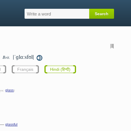
|ˈɡlɑːsfʊl|
Brit.
l
Français
Hindi (हिन्दी)
syn:
)
glass
—
glassful