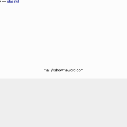
)
—
glassful
mail@showmeword.com