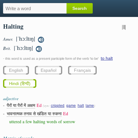
Halting
|ˈhɔːltɪŋ|
Amer.
|ˈhɔːltɪŋ|
Brit.
to halt
- this word is used as a present participle form of the verb 'to be'
English
Español
Français
Hindi (हिन्दी)
adjective
-
पैरों या पैरों में अक्षम
Ed
(syn:
,
,
,
)
crippled
game
halt
lame
-
भावनात्मक तनाव से खंडित या रुकना
Ed
uttered a few halting words of sorrow
Matrix of words