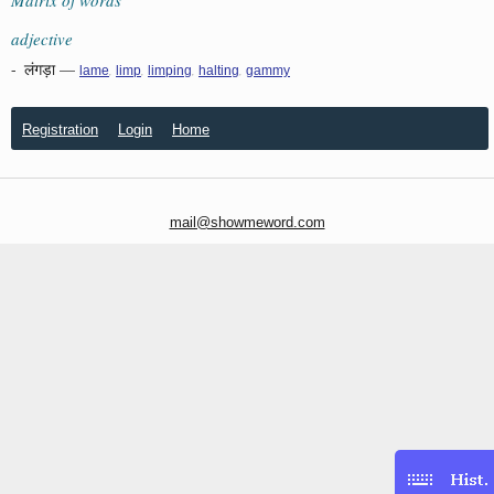
adjective
-
लंगड़ा
—
,
,
,
,
lame
limp
limping
halting
gammy
Registration
Login
Home
mail@showmeword.com