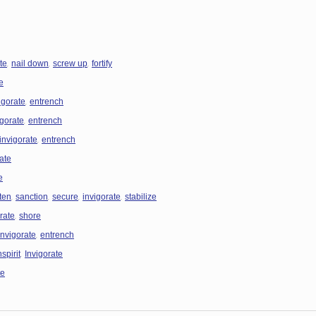
,
,
,
te
nail down
screw up
fortify
e
,
igorate
entrench
,
igorate
entrench
,
invigorate
entrench
ate
e
,
,
,
,
ten
sanction
secure
invigorate
stabilize
,
rate
shore
,
invigorate
entrench
,
nspirit
Invigorate
te