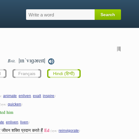
|ɪnˈvɪɡəreɪt|
Brit.
l
Français
Hindi (हिन्दी)
n:
,
,
,
)
animate
enliven
exalt
inspire
(syn:
)
quicken
ated him
,
,
)
ate
enliven
liven
 जीवन शक्ति प्रदान करते हैं
Ed
(syn:
)
reinvigorate