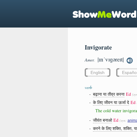
Invigorate
|ɪnˈvɪɡəreɪt|
Amer.
English
Españo
verb
-
बढ़ाना या तीव्र करना
Ed
(sy
-
के लिए जीवन या ऊर्जा दे
Ed
The cold water invigor
-
जीवंत बनाओ
Ed
(syn:
anim
-
करने के लिए शक्ति, शक्ति, या