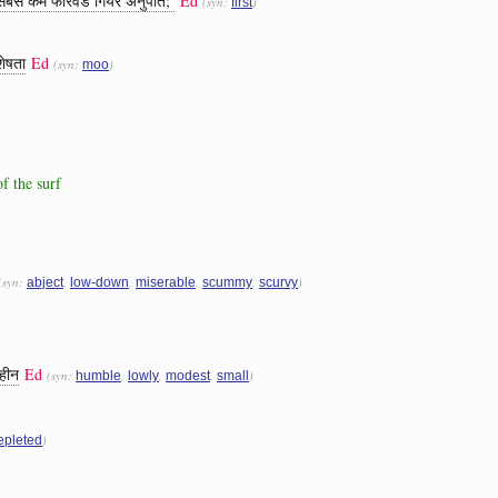
ं सबसे कम फॉरवर्ड गियर अनुपात;
Ed
(syn:
)
first
ेषता
Ed
(syn:
)
moo
f the surf
(syn:
,
,
,
,
)
abject
low-down
miserable
scummy
scurvy
 हीन
Ed
(syn:
,
,
,
)
humble
lowly
modest
small
)
epleted