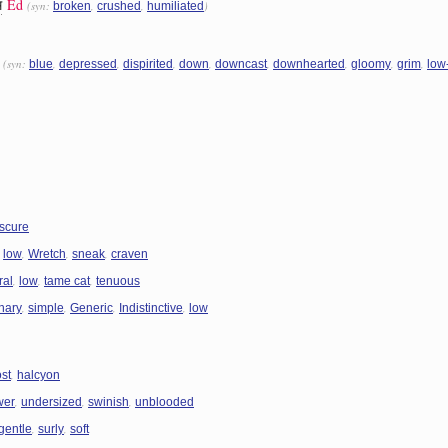
म
Ed
(syn:
,
,
)
broken
crushed
humiliated
(syn:
,
,
,
,
,
,
,
,
blue
depressed
dispirited
down
downcast
downhearted
gloomy
grim
low-
scure
,
,
,
,
low
Wretch
sneak
craven
,
,
,
ral
low
tame cat
tenuous
,
,
,
,
nary
simple
Generic
Indistinctive
low
,
st
halcyon
,
,
,
wer
undersized
swinish
unblooded
,
,
gentle
surly
soft