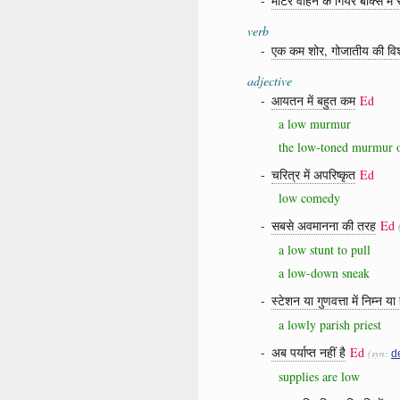
-
मोटर वाहन के गियर बॉक्स मे
verb
-
एक कम शोर, गोजातीय की विश
adjective
-
आयतन में बहुत कम
Ed
a low murmur
the low-toned murmur o
-
चरित्र में अपरिष्कृत
Ed
low comedy
-
सबसे अवमानना ​​की तरह
Ed
a low stunt to pull
a low-down sneak
-
स्टेशन या गुणवत्ता में निम्न या
a lowly parish priest
-
अब पर्याप्त नहीं है
Ed
(syn:
d
supplies are low