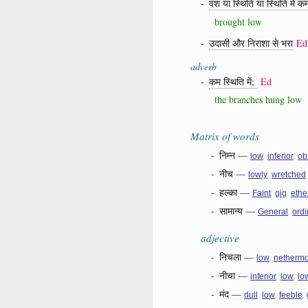
-
वश या स्थिति या स्थिति में क
brought low
-
उदासी और निराशा से भरा
Ed
adverb
-
कम स्थिति में;
Ed
the branches hung low
Matrix of words
-
निम्न
—
,
,
low
inferior
ob
-
नीच
—
,
lowly
wretched
-
हल्का
—
,
,
Faint
gig
ethe
-
सामान्य
—
,
General
ordi
adjective
-
निचला
—
,
low
nethermo
-
नीचा
—
,
,
inferior
low
lo
-
मंद
—
,
,
,
dull
low
feeble