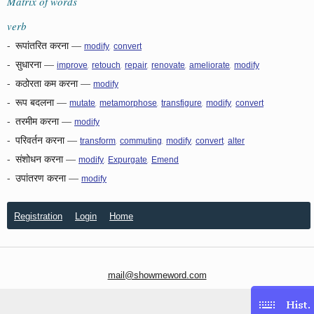
Matrix of words
verb
-
रूपांतरित करना
—
,
modify
convert
-
सुधारना
—
,
,
,
,
,
improve
retouch
repair
renovate
ameliorate
modify
-
कठोरता कम करना
—
modify
-
रूप बदलना
—
,
,
,
,
mutate
metamorphose
transfigure
modify
convert
-
तरमीम करना
—
modify
-
परिवर्तन करना
—
,
,
,
,
transform
commuting
modify
convert
alter
-
संशोधन करना
—
,
,
modify
Expurgate
Emend
-
उपांतरण करना
—
modify
Registration
Login
Home
mail@showmeword.com