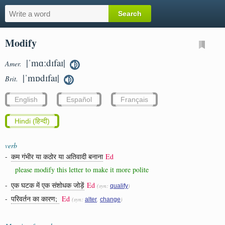
Modify
|ˈmɑːdɪfaɪ|
Amer.
|ˈmɒdɪfaɪ|
Brit.
English
Español
Français
Hindi (हिन्दी)
verb
-
कम गंभीर या कठोर या अतिवादी बनाना
Ed
please modify this letter to make it more polite
-
एक घटक में एक संशोधक जोड़ें
Ed
(syn:
)
qualify
-
परिवर्तन का कारण;
Ed
(syn:
,
)
alter
change