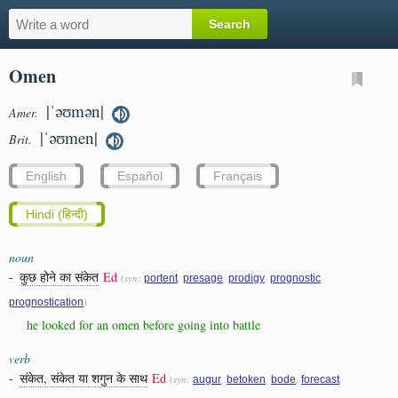
Omen
|ˈəʊmən|
Amer.
|ˈəʊmen|
Brit.
English
Español
Français
Hindi (हिन्दी)
noun
-
कुछ होने का संकेत
Ed
(syn:
,
,
,
,
portent
presage
prodigy
prognostic
)
prognostication
he looked for an omen before going into battle
verb
-
संकेत, संकेत या शगुन के साथ
Ed
(syn:
,
,
,
,
augur
betoken
bode
forecast