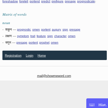
,
,
,
,
,
,
)
foreshadow
foretell
portend
predict
prefigure
presage
prognosticate
Matrix of words
noun
-
शकुन
—
,
,
,
,
,
prognostic
omen
portent
augury
sign
presage
-
लक्षण
—
,
,
,
,
,
symptom
trait
feature
sign
character
omen
-
सगुन
—
,
,
,
presage
portent
prophet
omen
Registration
Login
Home
mail@showmeword.com