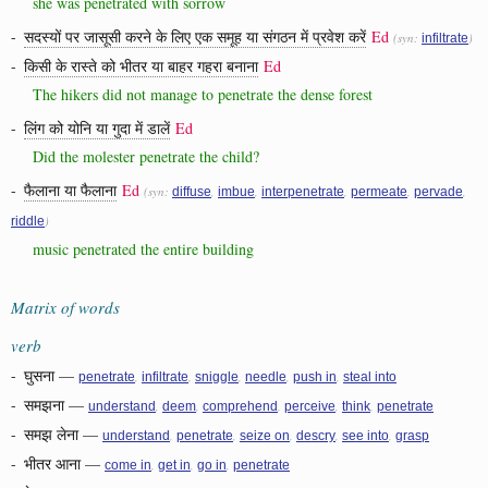
she was penetrated with sorrow
-
सदस्यों पर जासूसी करने के लिए एक समूह या संगठन में प्रवेश करें
Ed
(syn:
)
infiltrate
-
किसी के रास्ते को भीतर या बाहर गहरा बनाना
Ed
The hikers did not manage to penetrate the dense forest
-
लिंग को योनि या गुदा में डालें
Ed
Did the molester penetrate the child?
-
फैलाना या फैलाना
Ed
(syn:
,
,
,
,
,
diffuse
imbue
interpenetrate
permeate
pervade
)
riddle
music penetrated the entire building
Matrix of words
verb
-
घुसना
—
,
,
,
,
,
penetrate
infiltrate
sniggle
needle
push in
steal into
-
समझना
—
,
,
,
,
,
understand
deem
comprehend
perceive
think
penetrate
-
समझ लेना
—
,
,
,
,
,
understand
penetrate
seize on
descry
see into
grasp
-
भीतर आना
—
,
,
,
come in
get in
go in
penetrate