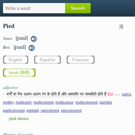
Pied
|paɪd|
Amer.
|paɪd|
Brit.
English
Español
Français
Hindi (हिन्दी)
adjective
-
वर्गों या पैच अलग-अलग रंग के होते हैं और आमतौर पर चमकीले होते हैं
Ed
(syn:
,
calico
,
,
,
,
,
,
motley
multicolor
multicolored
multicolour
multicoloured
painted
,
,
,
)
particoloured
piebald
varicolored
varicoloured
pied daisies
Matrix of words