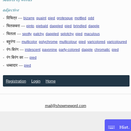
adjective
-
विचित्र
—
,
,
,
,
,
bizarre
quaint
pied
grotesque
mottled
odd
-
चितकबरा
—
,
,
,
,
,
pinto
piebald
dappled
pied
brindled
dapple
-
चितला
—
,
,
,
,
,
spotty
patchy
dappled
splotchy
pied
maculous
-
बहुरंगा
—
,
,
,
,
,
multicolor
polychrome
multicolour
pied
varicolored
varicoloured
-
रंग-बिरंग
—
,
,
,
,
,
iridescent
pavonine
party-colored
dapple
chromatic
pied
-
रंग बिरंग का
—
pied
-
धब्बादार
—
pied
Registration
Login
Home
mail@showmeword.com