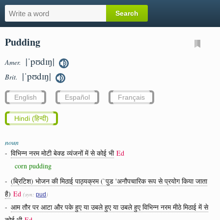
Pudding
|ˈpʊdɪŋ|
Amer.
|ˈpʊdɪŋ|
Brit.
English
Español
Français
Hindi (हिन्दी)
noun
-
विभिन्न नरम मोटी बेक्ड व्यंजनों में से कोई भी
Ed
corn pudding
-
(ब्रिटिश) भोजन की मिठाई पाठ्यक्रम (`पुड 'अनौपचारिक रूप से प्रयोग किया जाता
है)
Ed
(syn:
)
pud
-
आम तौर पर आटा और पके हुए या उबले हुए या उबले हुए विभिन्न नरम मीठे मिठाई में से
कोई भी
Ed