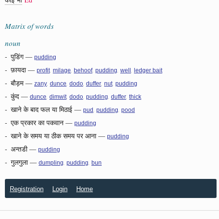
Matrix of words
noun
-
पुडिंग
—
pudding
-
फ़ायदा
—
,
,
,
,
,
profit
milage
behoof
pudding
well
ledger bait
-
बौड़म
—
,
,
,
,
,
zany
dunce
dodo
duffer
nut
pudding
-
कुंद
—
,
,
,
,
,
dunce
dimwit
dodo
pudding
duffer
thick
-
खाने के बाद फल या मिठाई
—
,
,
pud
pudding
pood
-
एक प्रकार का पकवान
—
pudding
-
खाने के समय या ठीक समय पर आना
—
pudding
-
अन्तडी
—
pudding
-
गुलगुला
—
,
,
dumpling
pudding
bun
Registration
Login
Home