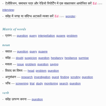
-
टेलीविजन, समाचार पत्र और रेडियो रिपोर्टिंग में एक साक्षात्कार आयोजित करें
Ed
(syn:
)
interview
-
संदेह में जगह या संदिग्ध अटकलें व्यक्त करें
Ed
(syn:
)
wonder
Matrix of words
-
प्रश्न
—
,
,
,
,
question
query
interpellation
qusere
problem
noun
-
सवाल
—
,
,
question
query
quaere
-
संदेह
—
,
,
,
,
,
doubt
suspicion
question
hesitancy
hesitance
surmise
-
मसला
—
,
,
,
issue
problem
question
saying
-
विवाद का विषय
—
,
,
head
problem
question
-
अनुसंधान
—
,
,
,
,
,
research
investigation
quest
finding
scrutiny
question
-
जाँच
—
,
,
,
,
,
screening
trial
study
monitoring
search
question
verb
-
संदेह उत्पन्न करना
—
question