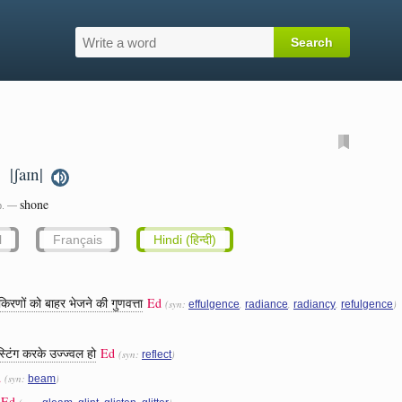
|ʃaɪn|
t.
shone
p. —
l
Français
Hindi (हिन्दी)
िरणों को बाहर भेजने की गुणवत्ता
Ed
(syn:
,
,
,
)
effulgence
radiance
radiancy
refulgence
्टिंग करके उज्ज्वल हो
Ed
(syn:
)
reflect
d
(syn:
)
beam
Ed