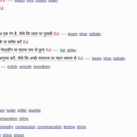
(syn:
,
,
,
)
gleam
glint
glisten
glitter
Ed
 एक रंग है, जैसे कि लाल या गुलाबी
Ed
(syn:
,
,
)
beam
glow
radiate
 या फ़्लैश करें
Ed
 नेत्रहीन या श्रव्य रूप से छूना
Ed
(syn:
,
)
fall
strike
ुभव करें, जैसे कि अच्छे स्वास्थ्य या गहन भावना से
Ed
(syn:
,
,
)
beam
glow
radiate
(syn:
,
,
)
polish
smooth
smoothen
,
,
,
are
luster
glitter
sparkle
,
miseration
shine
,
,
,
,
empathy
compassion
commiseration
feeling
shine
,
,
y
shine
sheen