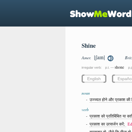
Shine
|ʃaɪn|
Amer.
Bri
shone
irregular verb: p.t. —
p.
English
Españo
noun
-
उज्ज्वल होने और प्रकाश की क
verb
-
प्रकाश को प्रतिबिंबित या कास
-
प्रकाश का उत्सर्जन करें;
E
-
चमकदार हो, जैसे कि गीला हो