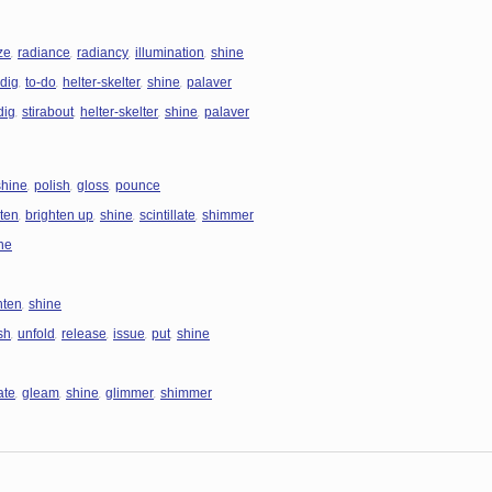
,
,
,
,
ze
radiance
radiancy
illumination
shine
,
,
,
,
dig
to-do
helter-skelter
shine
palaver
,
,
,
,
dig
stirabout
helter-skelter
shine
palaver
,
,
,
shine
polish
gloss
pounce
,
,
,
,
hten
brighten up
shine
scintillate
shimmer
ne
,
hten
shine
,
,
,
,
,
sh
unfold
release
issue
put
shine
,
,
,
,
ate
gleam
shine
glimmer
shimmer