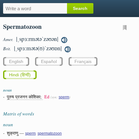
Spermatozoon
|ˌspɜːrmətəˈzəʊən|
Amer.
|ˌspɜːmətə(ʊ)ˈzəʊɒn|
Brit.
English
Español
Français
Hindi (हिन्दी)
noun
-
पुरुष प्रजनन कोशिका;
Ed
(syn:
)
sperm
Matrix of words
noun
-
शुक्राणु
—
,
sperm
spermatozoon