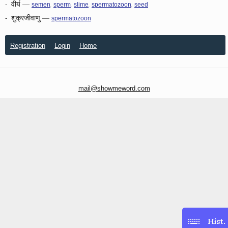
-
वीर्य
—
,
,
,
,
semen
sperm
slime
spermatozoon
seed
-
शुक्रजीवाणु
—
spermatozoon
Registration
Login
Home
mail@showmeword.com