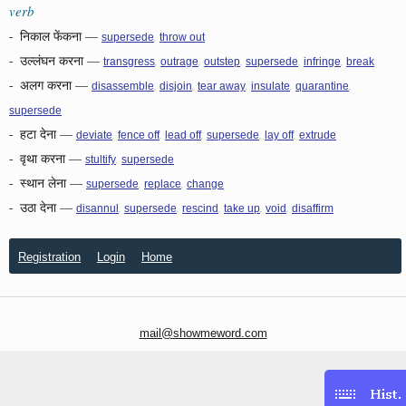
verb
-
निकाल फेंकना
—
,
supersede
throw out
-
उल्लंघन करना
—
,
,
,
,
,
transgress
outrage
outstep
supersede
infringe
break
-
अलग करना
—
,
,
,
,
,
disassemble
disjoin
tear away
insulate
quarantine
supersede
-
हटा देना
—
,
,
,
,
,
deviate
fence off
lead off
supersede
lay off
extrude
-
वृथा करना
—
,
stultify
supersede
-
स्थान लेना
—
,
,
supersede
replace
change
-
उठा देना
—
,
,
,
,
,
disannul
supersede
rescind
take up
void
disaffirm
Registration
Login
Home
mail@showmeword.com