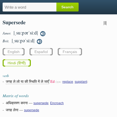
Supersede
|ˌsuːpərˈsiːd|
Amer.
|ˌsuːpəˈsiːd|
Brit.
English
Español
Français
Hindi (हिन्दी)
verb
-
जगह ले लो या की स्थिति में ले जाएँ
Ed
(syn:
,
)
replace
supplant
Matrix of words
-
अधिक्रमण करना
—
,
supersede
Encroach
-
जगह लेना
—
supersede