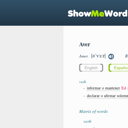
Aver
|əˈvɜːr|
Amer.
B
English
Españo
verb
-
informar o mantener
Ed
-
declarar o afirmar sole
Matrix of words
verb