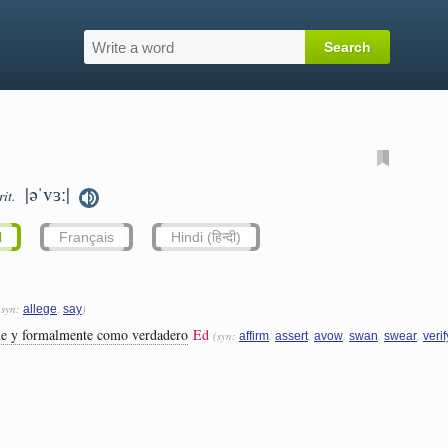
|əˈvɜː|
rit.
l
Français
Hindi (हिन्दी)
(syn:
,
)
allege
say
mne y formalmente como verdadero
Ed
(syn:
,
,
,
,
,
affirm
assert
avow
swan
swear
verif