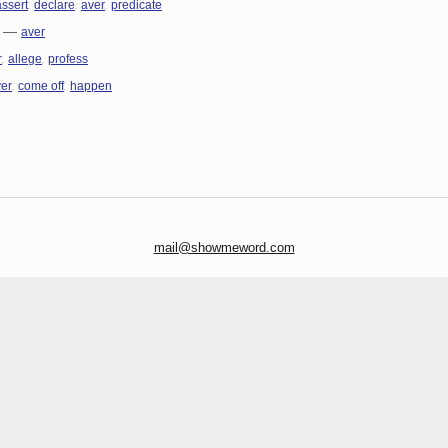
,
,
,
assert
declare
aver
predicate
—
aver
,
,
r
allege
profess
,
,
er
come off
happen
mail@showmeword.com