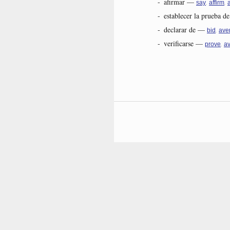
-
afirmar
—
,
,
say
affirm
-
establecer la prueba de
-
declarar de
—
,
bid
ave
-
verificarse
—
,
prove
av