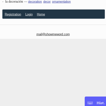
-
la decoración
—
,
,
decoration
decor
ornamentation
Registration
Login
Home
mail@showmeword.com