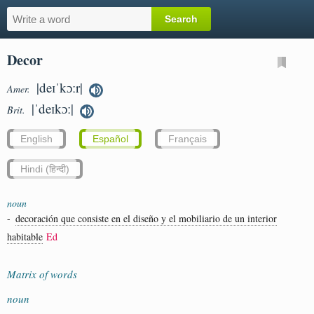
Decor
|deɪˈkɔːr|
Amer.
|ˈdeɪkɔː|
Brit.
English
Español
Français
Hindi (हिन्दी)
noun
-
decoración que consiste en el diseño y el mobiliario de un interior
habitable
Ed
Matrix of words
noun