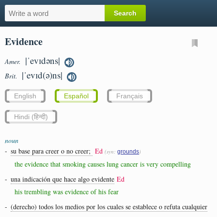
Evidence
|ˈevɪdəns|
Amer.
|ˈevɪd(ə)ns|
Brit.
English
Español
Français
Hindi (हिन्दी)
noun
-
su base para creer o no creer;
Ed
(syn:
)
grounds
the evidence that smoking causes lung cancer is very compelling
-
una indicación que hace algo evidente
Ed
his trembling was evidence of his fear
-
(derecho) todos los medios por los cuales se establece o refuta cualquier