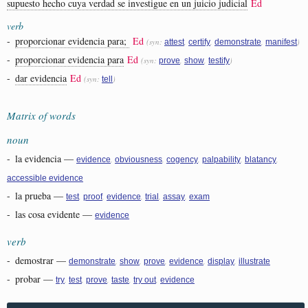
supuesto hecho cuya verdad se investigue en un juicio judicial
Ed
verb
-
proporcionar evidencia para;
Ed
(syn:
,
,
,
)
attest
certify
demonstrate
manifest
-
proporcionar evidencia para
Ed
(syn:
,
,
)
prove
show
testify
-
dar evidencia
Ed
(syn:
)
tell
Matrix of words
noun
-
la evidencia
—
,
,
,
,
,
evidence
obviousness
cogency
palpability
blatancy
accessible evidence
-
la prueba
—
,
,
,
,
,
test
proof
evidence
trial
assay
exam
-
las cosa evidente
—
evidence
verb
-
demostrar
—
,
,
,
,
,
demonstrate
show
prove
evidence
display
illustrate
-
probar
—
,
,
,
,
,
try
test
prove
taste
try out
evidence