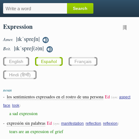
Expression
|ɪkˈspreʃn|
Amer.
|ɪkˈspreʃ(ə)n|
Brit.
English
Español
Français
Hindi (हिन्दी)
noun
-
los sentimientos expresados ​​en el rostro de una persona
Ed
(syn:
,
aspect
,
)
face
look
a sad expression
-
expresión sin palabras
Ed
(syn:
,
,
)
manifestation
reflection
reflexion
tears are an expression of grief