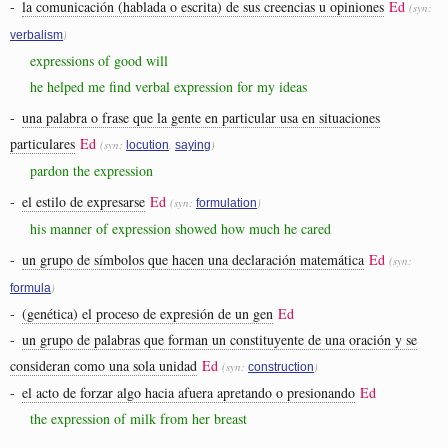
-
la comunicación (hablada o escrita) de sus creencias u opiniones
Ed
(syn:
)
verbalism
expressions of good will
he helped me find verbal expression for my ideas
-
una palabra o frase que la gente en particular usa en situaciones
particulares
Ed
(syn:
,
)
locution
saying
pardon the expression
-
el estilo de expresarse
Ed
(syn:
)
formulation
his manner of expression showed how much he cared
-
un grupo de símbolos que hacen una declaración matemática
Ed
(syn:
)
formula
-
(genética) el proceso de expresión de un gen
Ed
-
un grupo de palabras que forman un constituyente de una oración y se
consideran como una sola unidad
Ed
(syn:
)
construction
-
el acto de forzar algo hacia afuera apretando o presionando
Ed
the expression of milk from her breast