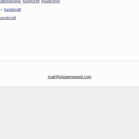
,
,
raftsmanship
handicraft
mastership
—
handicraft
handicraft
mail@showmeword.com