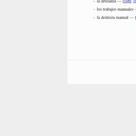
-
la artesanía
—
,
crafts
c
-
los trabajos manuales
-
la destreza manual
—