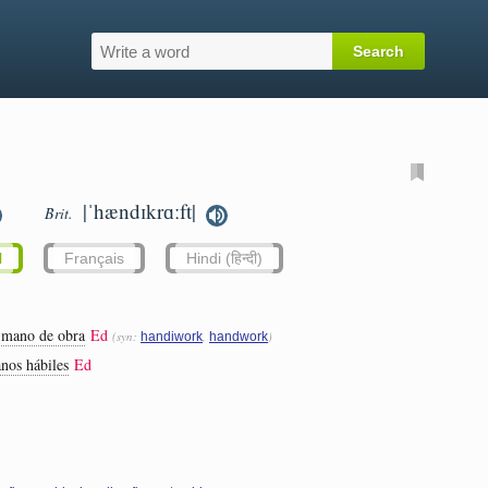
|ˈhændɪkrɑːft|
Brit.
l
Français
Hindi (हिन्दी)
 mano de obra
Ed
(syn:
,
)
handiwork
handwork
nos hábiles
Ed