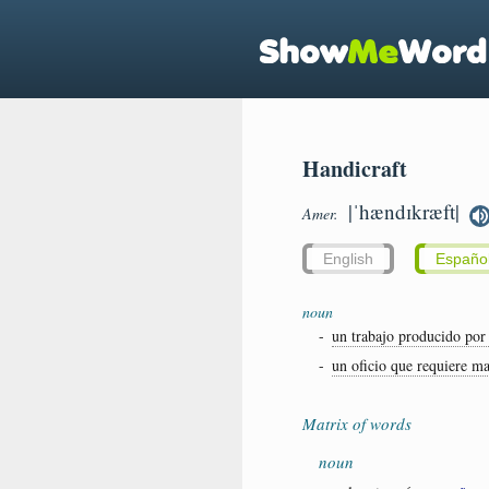
Handicraft
|ˈhændɪkræft|
Amer.
English
Españo
noun
-
un trabajo producido por
-
un oficio que requiere ma
Matrix of words
noun