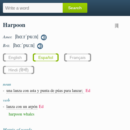
Harpoon
|hɑːrˈpuːn|
Amer.
|hɑːˈpuːn|
Brit.
English
Español
Français
Hindi (हिन्दी)
noun
-
una lanza con asta y punta de púas para lanzar;
Ed
verb
-
lanza con un arpón
Ed
harpoon whales
Matrix of words