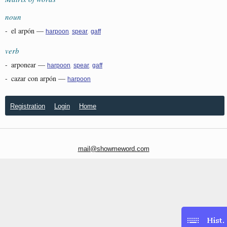
noun
-
el arpón
—
,
,
harpoon
spear
gaff
verb
-
arponear
—
,
,
harpoon
spear
gaff
-
cazar con arpón
—
harpoon
Registration
Login
Home
mail@showmeword.com