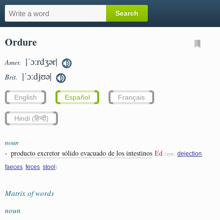
Ordure
|ˈɔːrdʒər|
Amer.
|ˈɔːdjʊə|
Brit.
English
Español
Français
Hindi (हिन्दी)
noun
-
producto excretor sólido evacuado de los intestinos
Ed
(syn:
,
dejection
,
,
)
faeces
feces
stool
Matrix of words
noun