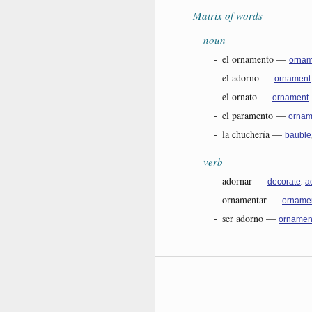
Matrix of words
noun
-
el ornamento
—
ornam
-
el adorno
—
ornament
-
el ornato
—
ornament
-
el paramento
—
ornam
-
la chuchería
—
bauble
verb
-
adornar
—
,
decorate
a
-
ornamentar
—
orname
-
ser adorno
—
ornamen