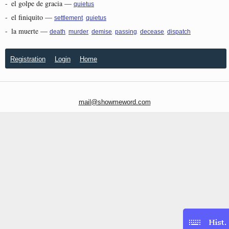
-
el golpe de gracia
—
quietus
-
el finiquito
—
,
settlement
quietus
-
la muerte
—
,
,
,
,
,
death
murder
demise
passing
decease
dispatch
Registration
Login
Home
mail@showmeword.com