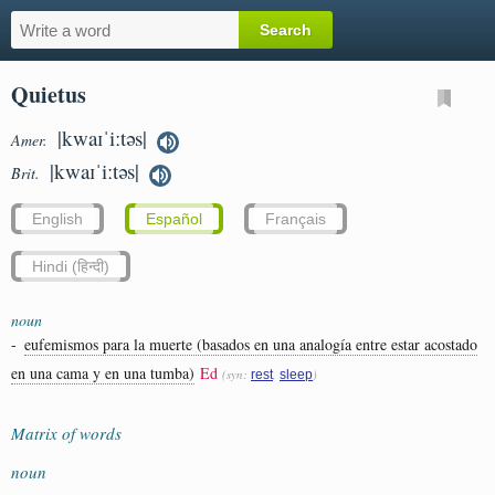
Quietus
|kwaɪˈiːtəs|
Amer.
|kwaɪˈiːtəs|
Brit.
English
Español
Français
Hindi (हिन्दी)
noun
-
eufemismos para la muerte (basados ​​en una analogía entre estar acostado
en una cama y en una tumba)
Ed
(syn:
,
)
rest
sleep
Matrix of words
noun