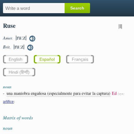
Ruse
|ruːz|
Amer.
|ruːz|
Brit.
English
Español
Français
Hindi (हिन्दी)
noun
-
una maniobra engañosa (especialmente para evitar la captura)
Ed
(syn:
)
artifice
Matrix of words
noun