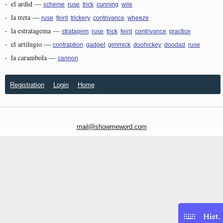
-
el ardid
—
,
,
,
,
scheme
ruse
trick
cunning
wile
-
la treta
—
,
,
,
,
ruse
feint
trickery
contrivance
wheeze
-
la estratagema
—
,
,
,
,
,
stratagem
ruse
trick
feint
contrivance
practice
-
el artilugio
—
,
,
,
,
,
contraption
gadget
gimmick
doohickey
doodad
ruse
-
la carambola
—
cannon
Registration
Login
Home
mail@showmeword.com