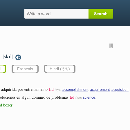
|skɪl|
.
l
Français
Hindi (हिन्दी)
o adquirida por entrenamiento
Ed
(syn:
,
,
accomplishment
acquirement
acquisition
soluciones en algún dominio de problemas
Ed
(syn:
)
science
ed boxer