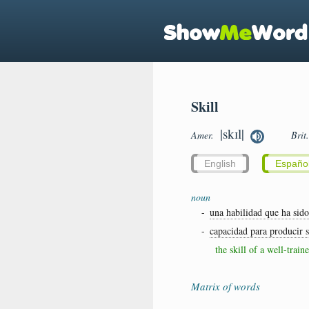
Skill
|skɪl|
Amer.
Brit
English
Españo
noun
-
una habilidad que ha sid
-
capacidad para producir 
the skill of a well-train
Matrix of words