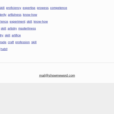
,
,
,
,
skill
proficiency
expertise
prowess
competence
,
,
erity
artfulness
know-how
,
,
,
rience
experiment
skill
know-how
,
,
,
skill
artistry
masterliness
,
,
try
skill
artifice
,
,
,
trade
craft
profession
skill
,
habit
mail@showmeword.com