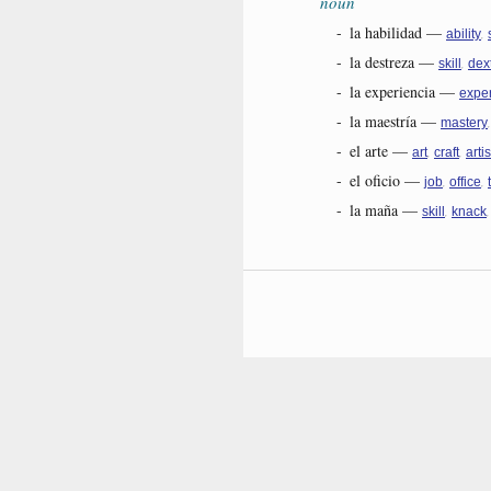
noun
-
la habilidad
—
,
ability
-
la destreza
—
,
skill
dext
-
la experiencia
—
expe
-
la maestría
—
mastery
-
el arte
—
,
,
art
craft
artis
-
el oficio
—
,
,
job
office
-
la maña
—
,
skill
knack