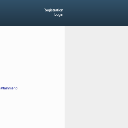
Registration
Login
,
)
attainment