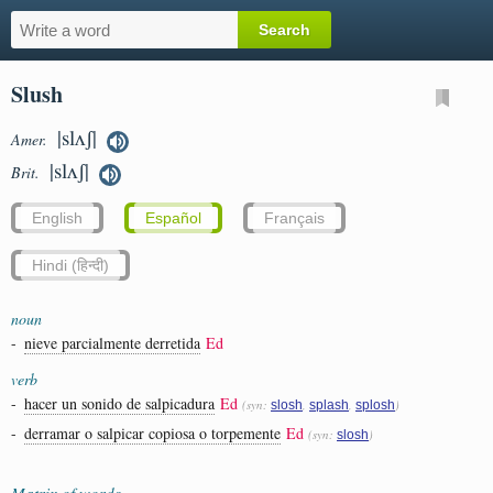
Slush
|slʌʃ|
Amer.
|slʌʃ|
Brit.
English
Español
Français
Hindi (हिन्दी)
noun
-
nieve parcialmente derretida
Ed
verb
-
hacer un sonido de salpicadura
Ed
(syn:
,
,
)
slosh
splash
splosh
-
derramar o salpicar copiosa o torpemente
Ed
(syn:
)
slosh
Matrix of words