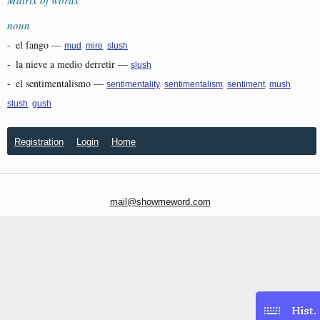
noun
-
el fango
—
,
,
mud
mire
slush
-
la nieve a medio derretir
—
slush
-
el sentimentalismo
—
,
,
,
,
sentimentality
sentimentalism
sentiment
mush
,
slush
gush
Registration
Login
Home
mail@showmeword.com