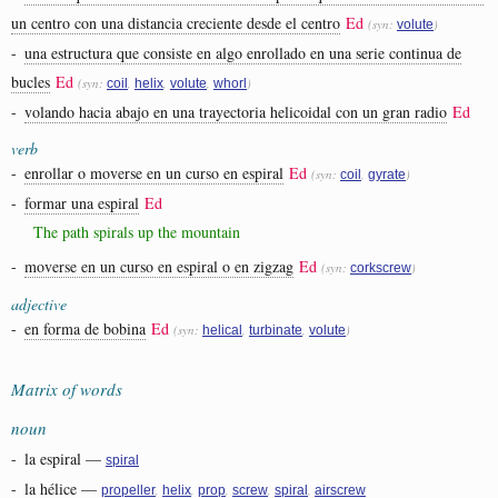
un centro con una distancia creciente desde el centro
Ed
(syn:
)
volute
-
una estructura que consiste en algo enrollado en una serie continua de
bucles
Ed
(syn:
,
,
,
)
coil
helix
volute
whorl
-
volando hacia abajo en una trayectoria helicoidal con un gran radio
Ed
verb
-
enrollar o moverse en un curso en espiral
Ed
(syn:
,
)
coil
gyrate
-
formar una espiral
Ed
The path spirals up the mountain
-
moverse en un curso en espiral o en zigzag
Ed
(syn:
)
corkscrew
adjective
-
en forma de bobina
Ed
(syn:
,
,
)
helical
turbinate
volute
Matrix of words
noun
-
la espiral
—
spiral
-
la hélice
—
,
,
,
,
,
propeller
helix
prop
screw
spiral
airscrew