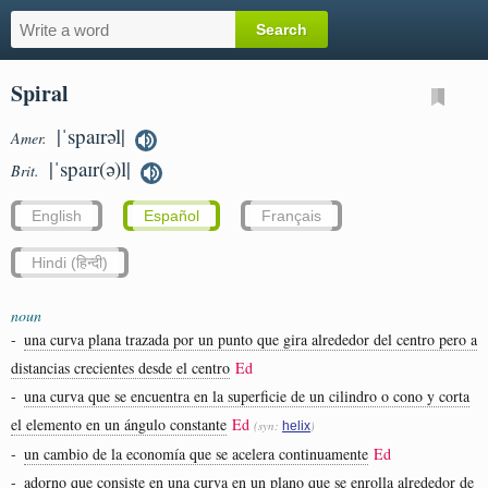
Spiral
|ˈspaɪrəl|
Amer.
|ˈspaɪr(ə)l|
Brit.
English
Español
Français
Hindi (हिन्दी)
noun
-
una curva plana trazada por un punto que gira alrededor del centro pero a
distancias crecientes desde el centro
Ed
-
una curva que se encuentra en la superficie de un cilindro o cono y corta
el elemento en un ángulo constante
Ed
(syn:
)
helix
-
un cambio de la economía que se acelera continuamente
Ed
-
adorno que consiste en una curva en un plano que se enrolla alrededor de